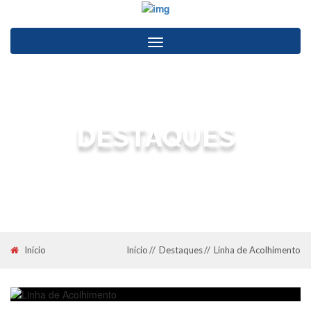
Toggle
navigation
DESTAQUES
Junta de Freguesia de Eixo e Eirol
Início
Início
Destaques
Linha de Acolhimento