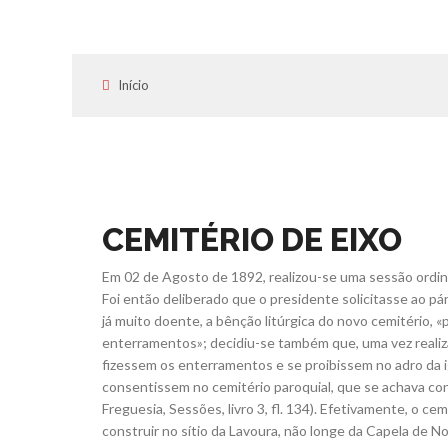
Início
CEMITÉRIO DE EIXO
Em 02 de Agosto de 1892, realizou-se uma sessão ordiná
Foi então deliberado que o presidente solicitasse ao pá
já muito doente, a bênção litúrgica do novo cemitério, «
enterramentos»; decidiu-se também que, uma vez realizad
fizessem os enterramentos e se proibissem no adro da ig
consentissem no cemitério paroquial, que se achava con
Freguesia, Sessões, livro 3, fl. 134). Efetivamente, o ce
construir no sítio da Lavoura, não longe da Capela de 