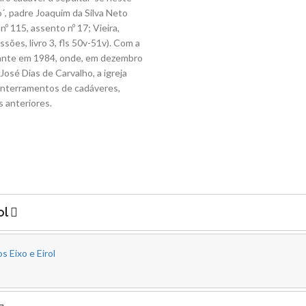
´, padre Joaquim da Silva Neto
nº 115, assento nº 17; Vieira,
sões, livro 3, fls 50v-51v). Com a
vante em 1984, onde, em dezembro
 José Dias de Carvalho, a igreja
 enterramentos de cadáveres,
 anteriores.
ol
s Eixo e Eirol