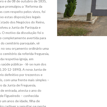
ro e de 08 de outubro de 1835,
que promulgou a `Reforma da
 com respeito pelos vivos, foi
xo estas disposições legais
 Estado dos Negócios do Reino,
ssolveu a Junta de Paróquia e
 O motivo da dissolução foi o
do completamente avertida para
do cemitério paroquial», vir
a no seu orçamento ordinário uma
o cemitério da referida freguesia,
a respetiva igreja, em
 saúde pública» - lê-se num dos
, 20-12-1890). A nova Junta de
io definitivo por trezentos e
réis, com uma frente mais simples –
o da Junta de Freguesia,
o de entrada, atesta o ano do
 de Figueiredo – conhecida
 um anos de idade, filha de
iro cadáver a sepultar-se neste