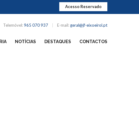
Acesso Reservado
Telemóvel:
965 070 937
E-mail:
geral@jf-eixoeirol.pt
RIA
NOTÍCIAS
DESTAQUES
CONTACTOS