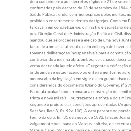
dera cumprimento aos decretos régios de 21 de setemb
confirmados pelo decreto de 28 de setembro de 1844, 
Saúde Pública´, onde, sem menosprezo pelos mortos, mas
proibido o enterramento dentro das igrejas. Como em Ei
tardavam em concretizar-se, o ministro e secretário de
pela Direção Geral de Administração Política e Civil, di
mandou que se procedesse à eleição de uma nova Junta.
facto de a mesma autarquia, «sem embargo de haver si
tomar as deliberações indispensáveis para a construção 
contrariando a mesma obra, embora se achasse descrit
verba destinada àquele efeito. «É urgente a edificação d
onde ainda se estão fazendo os enterramentos no adro d
menoscabo da legislação em vigor e com grande risco da
considerandos do documento (Diário do Governo, nº 290
Paróquia acabaria por arrematar a construção do cemitér
trinta e nove mil réis – ou trezentos e trinta e dois mil 
segundo o projeto e as condições apresentadas (Arquiv
Sessões, livro 3, fls. 99v-100). A data patente no portã
termo da obra. Em 31 de agosto de 1892, faleceu Joana
vulgarmente por Joana do Mateus, solteira, de setenta e
Mateus Cabo- Mor e de Joana de Figueiredo; foi o prime