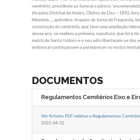
cemitério, presidindo ao funeral o pároco `encomendado
(Arquivo Distrital de Aveiro, Óbitos de Eixo – 1892, livro 
Memória ..., apêndice; Arquivo da Junta de Freguesia, Ses
construção do cemitério, que teve uma ampliação rele
desse ano, se realizou a primeira, sepultura, que foi a de
matriz de Santo Isidoro e o seu adro libertaram-se dos
embora aí continuassem a permanecer os restos mortais
DOCUMENTOS
Regulamentos Cemitérios Eixo e Eir
Ver ficheiro PDF relativo a Regulamentos Cemitério
2022-04-22