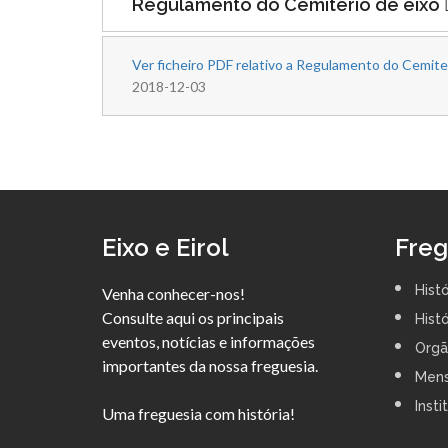
Regulamento do Cemiterio de eixo
Ver ficheiro PDF relativo a Regulamento do Cemite
2018-12-03
Eixo e Eirol
Freg
Histó
Venha conhecer-nos!
Consulte aqui os principais
Histó
eventos, notícias e informações
Orgã
importantes da nossa freguesia.
Men
Insti
Uma freguesia com história!