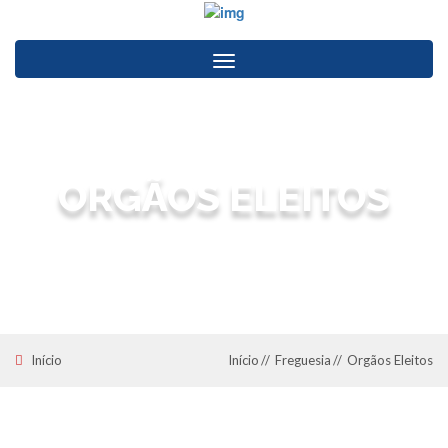
Toggle
navigation
ORGÃOS ELEITOS
Junta de Freguesia de Eixo e Eirol
Início
Início
Freguesia
Orgãos Eleitos